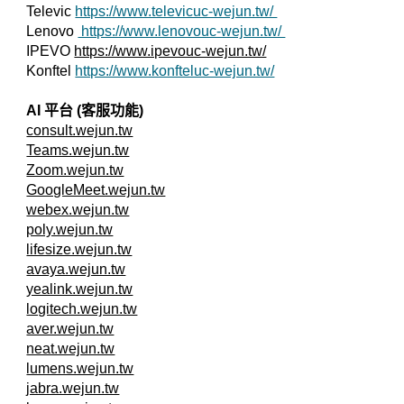
Televic
https://www.televicuc-wejun.tw/
Lenovo
https://www.lenovouc-wejun.tw/
IPEVO
https://www.ipevouc-wejun.tw/
Konftel
https://www.konfteluc-wejun.tw/
AI 平台 (客服功能)
consult.wejun.tw
Teams.wejun.tw
Zoom.wejun.tw
GoogleMeet.wejun.tw
webex.wejun.tw
poly.wejun.tw
lifesize.wejun.tw
avaya.wejun.tw
yealink.wejun.tw
logitech.wejun.tw
aver.wejun.tw
neat.wejun.tw
lumens.wejun.tw
jabra.wejun.tw