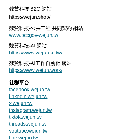
魏贊科技 B2C
網站
https://wejun.shop/
魏贊科技-公共工程 共同契約 網站
www.pccgov-wejun.tw
魏贊科技-AI 網站
https://www.wejun-ai.tw/
魏贊科技-AI工作自動化 網站
https://www.wejun.work/
社群平台
facebook.wejun.tw
linkedin.wejun.tw
x.wejun.tw
instagram.wejun.tw
tiktok.wejun.tw
threads.wejun.tw
youtube.wejun.tw
l
ine.wejun.tw