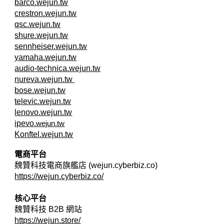
barco.wejun.tw
crestron.wejun.tw
qsc.wejun.tw
shure.wejun.tw
sennheiser.wejun.tw
yamaha.wejun.tw
audio-technica.wejun.tw
nureva.wejun.tw
bose.wejun.tw
televic.wejun.tw
lenovo.wejun.tw
ipevo
.wejun.tw
Konftel.wejun.tw
電商平台
魏贊科技電商旗艦店 (wejun.cyberbiz.co)
https://wejun.cyberbiz.co/
核心平台
魏贊科技 B2B
網站
https://wejun.store/