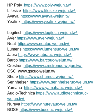
HP Poly
https://www.poly-wejun.tw/
Lifesize
https://www.lifesize-wejun.tw/
Avaya
https://www.avaya-wejun.tw
Yealink
https://www.yealink-wejun.tw/
Logitech
https://www.logitech-wejun.tw/
AVer
https://www.aver-wejun.tw/
Neat
https://www.neatuc-wejun.tw/
Lumens
https://www.lumensuc-wejun.tw/
Jabra
https://www.jabrauc-wejun.tw/
Barco
https://www.barcouc-wejun.tw/
Crestron
https://www.crestronuc-wejun.tw/
QSC
www.qscuc-wejun.tw
Shure
https://www.shureuc-wejun.tw/
Sennheiser
https://www.sennheiseruc-wejun.tw/
Yamaha
https://www.yamahauc-wejun.tw/
Audio-Technica
https://www.audiotechnicauc-
wejun.tw/
Nureva
https://www.nurevauc-wejun.tw/
BOSE
https://www.boseuc-wejun.tw/