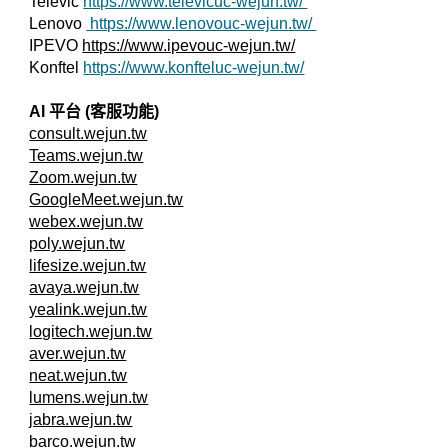
Televic
https://www.televicuc-wejun.tw/
Lenovo
https://www.lenovouc-wejun.tw/
IPEVO
https://www.ipevouc-wejun.tw/
Konftel
https://www.konfteluc-wejun.tw/
AI 平台 (客服功能)
consult.wejun.tw
Teams.wejun.tw
Zoom.wejun.tw
GoogleMeet.wejun.tw
webex.wejun.tw
poly.wejun.tw
lifesize.wejun.tw
avaya.wejun.tw
yealink.wejun.tw
logitech.wejun.tw
aver.wejun.tw
neat.wejun.tw
lumens.wejun.tw
jabra.wejun.tw
barco.wejun.tw