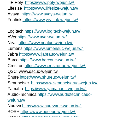
HP Poly
https://www.poly-wejun.tw/
Lifesize
https://www.lifesize-wejun.tw/
Avaya
https://www.avaya-wejun.tw
Yealink
https://www.yealink-wejun.tw/
Logitech
https://www.logitech-wejun.tw/
AVer
https://www.aver-wejun.tw/
Neat
https://www.neatuc-wejun.tw/
Lumens
https://www.lumensuc-wejun.tw/
Jabra
https://www.jabrauc-wejun.tw/
Barco
https://www.barcouc-wejun.tw/
Crestron
https://www.crestronuc-wejun.tw/
QSC
www.qscuc-wejun.tw
Shure
https://www.shureuc-wejun.tw/
Sennheiser
https://www.sennheiseruc-wejun.tw/
Yamaha
https://www.yamahauc-wejun.tw/
Audio-Technica
https://www.audiotechnicauc-
wejun.tw/
Nureva
https://www.nurevauc-wejun.tw/
BOSE
https://www.boseuc-wejun.tw/