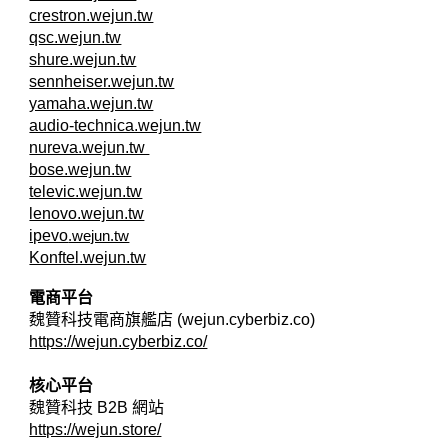
crestron.wejun.tw
qsc.wejun.tw
shure.wejun.tw
sennheiser.wejun.tw
yamaha.wejun.tw
audio-technica.wejun.tw
nureva.wejun.tw
bose.wejun.tw
televic.wejun.tw
lenovo.wejun.tw
ipevo
.wejun.tw
Konftel.wejun.tw
電商平台
魏贊科技電商旗艦店 (wejun.cyberbiz.co)
https://wejun.cyberbiz.co/
核心平台
魏贊科技 B2B
網站
https://wejun.store/