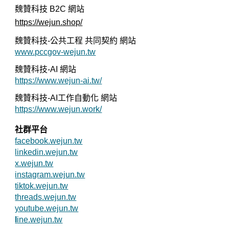
魏贊科技 B2C
網站
https://wejun.shop/
魏贊科技-公共工程 共同契約 網站
www.pccgov-wejun.tw
魏贊科技-AI 網站
https://www.wejun-ai.tw/
魏贊科技-AI工作自動化 網站
https://www.wejun.work/
社群平台
facebook.wejun.tw
linkedin.wejun.tw
x.wejun.tw
instagram.wejun.tw
tiktok.wejun.tw
threads.wejun.tw
youtube.wejun.tw
l
ine.wejun.tw