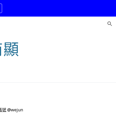
ion
商顯
方帳號
@wejun