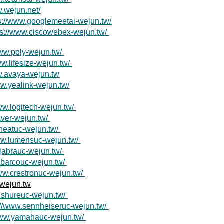
w.wejun.net/
s://www.googlemeetai-wejun.tw/
ps://www.ciscowebex-wejun.tw/
www.poly-wejun.tw/
ww.lifesize-wejun.tw/
w.avaya-wejun.tw
ww.yealink-wejun.tw/
www.logitech-wejun.tw/
aver-wejun.tw/
.neatuc-wejun.tw/
www.lumensuc-wejun.tw/
.jabrauc-wejun.tw/
.barcouc-wejun.tw/
www.crestronuc-wejun.tw/
wejun.tw
w.shureuc-wejun.tw/
://www.sennheiseruc-wejun.tw/
/www.yamahauc-wejun.tw/