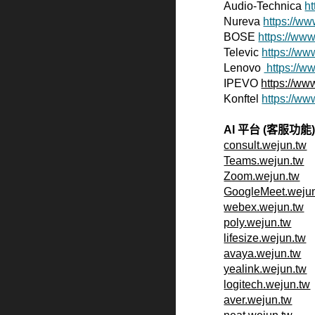
Audio-Technica
h
Nureva
https://w
BOSE
https://ww
Televic
https://ww
Lenovo
https://w
IPEVO
https://ww
Konftel
https://ww
AI 平台 (客服功能
consult.wejun.tw
Teams.wejun.tw
Zoom.wejun.tw
GoogleMeet.weju
webex.wejun.tw
poly.wejun.tw
lifesize.wejun.tw
avaya.wejun.tw
yealink.wejun.tw
logitech.wejun.tw
aver.wejun.tw