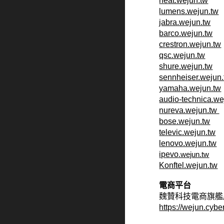
neat.wejun.tw
lumens.wejun.tw
jabra.wejun.tw
barco.wejun.tw
crestron.wejun.tw
qsc.wejun.tw
shure.wejun.tw
sennheiser.wejun
yamaha.wejun.tw
audio-technica.we
nureva.wejun.tw
bose.wejun.tw
televic.wejun.tw
lenovo.wejun.tw
ipevo
.wejun.tw
Konftel.wejun.tw
電商平台
魏贊科技電商旗艦店 (we
https://wejun.cybe