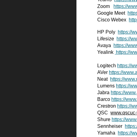
Zoom
https://ww
Google Meet
http
Cisco Webex
htt
HP Poly
https://
Lifesize
https://w
Avaya
https://ww
Yealink
https://w
Logitech
https://
AVer
https://www.
Neat
https://www
Lumens
https://
Jabra
https://www
Barco
https://www
Crestron
https://
QSC
www.qscuc-
Shure
https://ww
Sennheiser
https
Yamaha
https:/