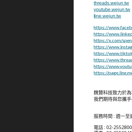
threads.wejun.tw
youtube.wejun.tw
l
ine.wejun.tw
https://www.face
https://www.linke
https://x.com/spe
https://www.inst
https://www.tikt
https://www.thre
https://www.yout
https://page.line.
魏贊科技致力於為
我們期待與您攜手
服務時間 : 週一至
電話 : 02-25528