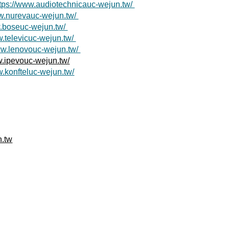
ttps://www.audiotechnicauc-wejun.tw/
ww.nurevauc-wejun.tw/
w.boseuc-wejun.tw/
w.televicuc-wejun.tw/
ww.lenovouc-wejun.tw/
w.ipevouc-wejun.tw/
w.konfteluc-wejun.tw/
)
n.tw