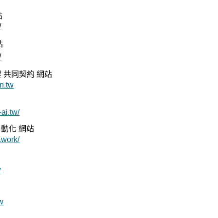
站
/
站
/
 共同契約 網站
n.tw
ai.tw/
自動化 網站
.work/
w
w