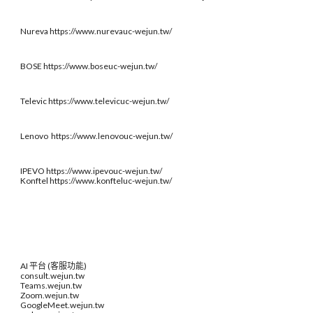
Nureva https://www.nurevauc-wejun.tw/
BOSE https://www.boseuc-wejun.tw/
Televic https://www.televicuc-wejun.tw/
Lenovo https://www.lenovouc-wejun.tw/
IPEVO https://www.ipevouc-wejun.tw/
Konftel https://www.konfteluc-wejun.tw/
AI 平台 (客服功能)
consult.wejun.tw
Teams.wejun.tw
Zoom.wejun.tw
GoogleMeet.wejun.tw