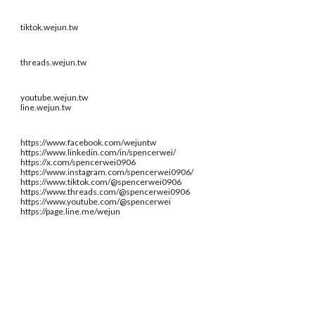
tiktok.wejun.tw
threads.wejun.tw
youtube.wejun.tw
line.wejun.tw
https://www.facebook.com/wejuntw
https://www.linkedin.com/in/spencerwei/
https://x.com/spencerwei0906
https://www.instagram.com/spencerwei0906/
https://www.tiktok.com/@spencerwei0906
https://www.threads.com/@spencerwei0906
https://www.youtube.com/@spencerwei
https://page.line.me/wejun