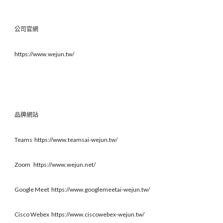
公司官網
https://www.wejun.tw/
品牌網站
Teams https://www.teamsai-wejun.tw/
Zoom https://www.wejun.net/
Google Meet https://www.googlemeetai-wejun.tw/
Cisco Webex https://www.ciscowebex-wejun.tw/