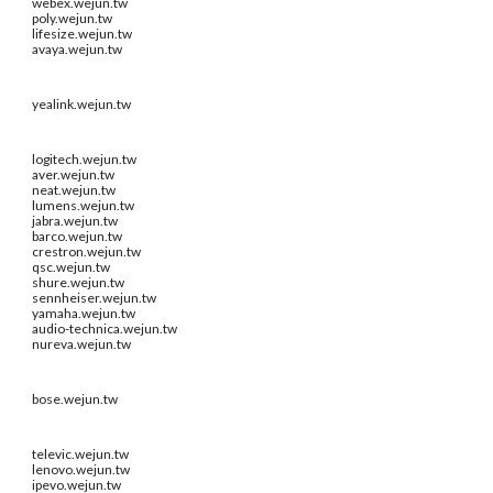
webex.wejun.tw
poly.wejun.tw
lifesize.wejun.tw
avaya.wejun.tw
yealink.wejun.tw
logitech.wejun.tw
aver.wejun.tw
neat.wejun.tw
lumens.wejun.tw
jabra.wejun.tw
barco.wejun.tw
crestron.wejun.tw
qsc.wejun.tw
shure.wejun.tw
sennheiser.wejun.tw
yamaha.wejun.tw
audio-technica.wejun.tw
nureva.wejun.tw
bose.wejun.tw
televic.wejun.tw
lenovo.wejun.tw
ipevo.wejun.tw