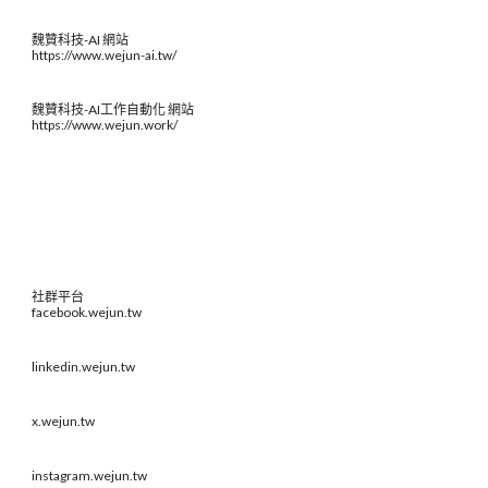
魏贊科技-AI 網站
https://www.wejun-ai.tw/
魏贊科技-AI工作自動化 網站
https://www.wejun.work/
社群平台
facebook.wejun.tw
linkedin.wejun.tw
x.wejun.tw
instagram.wejun.tw