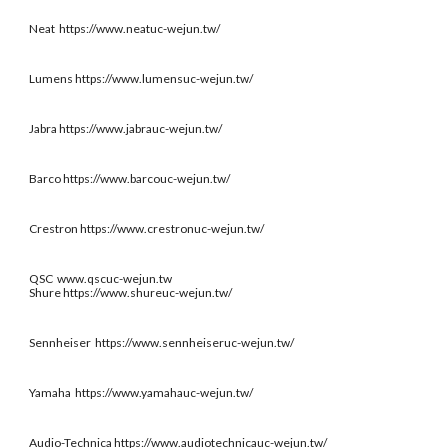
Neat https://www.neatuc-wejun.tw/
Lumens https://www.lumensuc-wejun.tw/
Jabra https://www.jabrauc-wejun.tw/
Barco https://www.barcouc-wejun.tw/
Crestron https://www.crestronuc-wejun.tw/
QSC www.qscuc-wejun.tw
Shure https://www.shureuc-wejun.tw/
Sennheiser https://www.sennheiseruc-wejun.tw/
Yamaha https://www.yamahauc-wejun.tw/
Audio-Technica https://www.audiotechnicauc-wejun.tw/