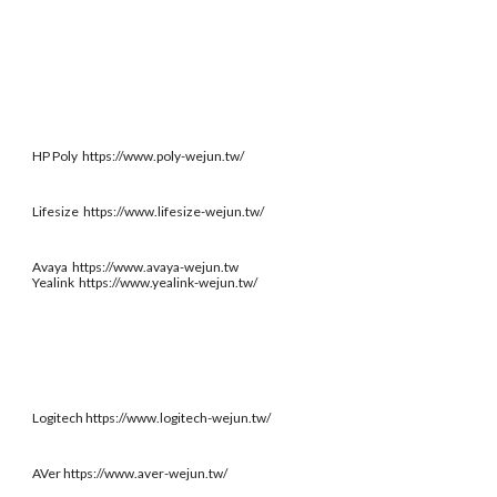
HP Poly https://www.poly-wejun.tw/
Lifesize https://www.lifesize-wejun.tw/
Avaya https://www.avaya-wejun.tw
Yealink https://www.yealink-wejun.tw/
Logitech https://www.logitech-wejun.tw/
AVer https://www.aver-wejun.tw/