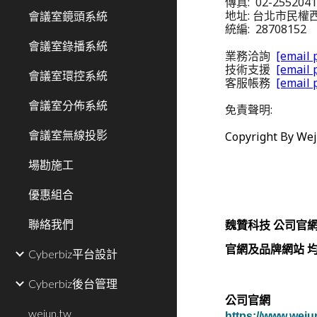
傳真: 02-255204
地址: 台北市民權西
會議室鏡頭系統
統編: 28708152
會議室錄播系統
業務洽詢
[email 
技術支援
[email 
會議室環控系統
客服帳務
[email 
會議室分佈系統
免責聲明:
會議室無線投影
Copyright By Wej
場勘施工
優惠組合
聯絡我們
魏贊科技 公司官
官網及品牌網站 均由
Cyberbiz平台設計
Cyberbiz後台管理
公司官網
wejun.tw
https://www.weju