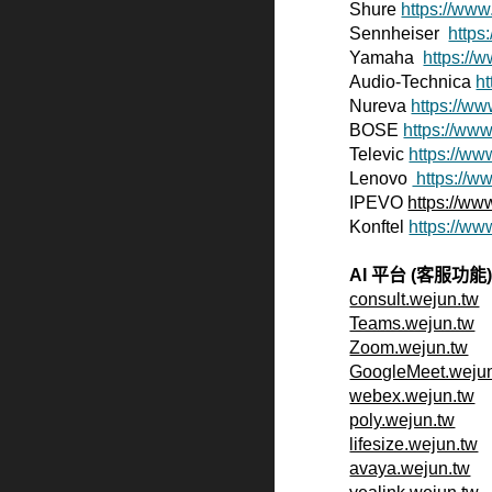
Shure
https://ww
Sennheiser
https
Yamaha
https:/
Audio-Technica
h
Nureva
https://w
BOSE
https://ww
Televic
https://ww
Lenovo
https://w
IPEVO
https://ww
Konftel
https://ww
AI 平台 (客服功能
consult.wejun.tw
Teams.wejun.tw
Zoom.wejun.tw
GoogleMeet.weju
webex.wejun.tw
poly.wejun.tw
lifesize.wejun.tw
avaya.wejun.tw