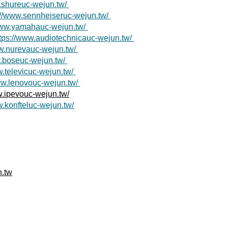
w.shureuc-wejun.tw/
://www.sennheiseruc-wejun.tw/
/www.yamahauc-wejun.tw/
ttps://www.audiotechnicauc-wejun.tw/
ww.nurevauc-wejun.tw/
w.boseuc-wejun.tw/
w.televicuc-wejun.tw/
ww.lenovouc-wejun.tw/
w.ipevouc-wejun.tw/
w.konfteluc-wejun.tw/
)
n.tw