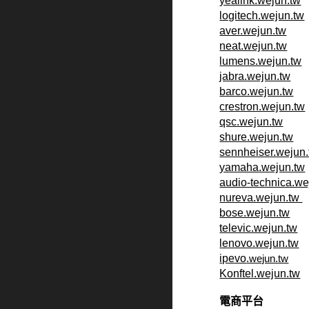
yealink.wejun.tw
logitech.wejun.tw
aver.wejun.tw
neat.wejun.tw
lumens.wejun.tw
jabra.wejun.tw
barco.wejun.tw
crestron.wejun.tw
qsc.wejun.tw
shure.wejun.tw
sennheiser.wejun
yamaha.wejun.tw
audio-technica.we
nureva.wejun.tw
bose.wejun.tw
televic.wejun.tw
lenovo.wejun.tw
ipevo
.wejun.tw
Konftel.wejun.tw
電商平台