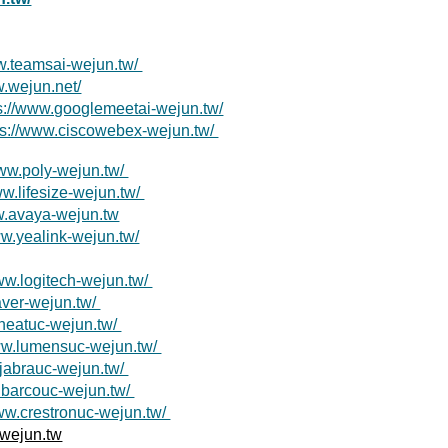
ww.teamsai-wejun.tw/
w.wejun.net/
s://www.googlemeetai-wejun.tw/
ps://www.ciscowebex-wejun.tw/
www.poly-wejun.tw/
ww.lifesize-wejun.tw/
w.avaya-wejun.tw
ww.yealink-wejun.tw/
www.logitech-wejun.tw/
aver-wejun.tw/
.neatuc-wejun.tw/
www.lumensuc-wejun.tw/
.jabrauc-wejun.tw/
.barcouc-wejun.tw/
www.crestronuc-wejun.tw/
wejun.tw