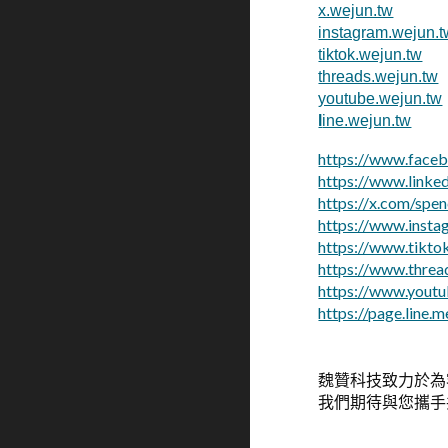
x.wejun.tw
instagram.wejun.t
tiktok.wejun.tw
threads.wejun.tw
youtube.wejun.tw
l
ine.wejun.tw
https://www.face
https://www.linke
https://x.com/spe
https://www.inst
https://www.tikt
https://www.thre
https://www.yout
https://page.line.
魏贊科技致力於為
我們期待與您攜手