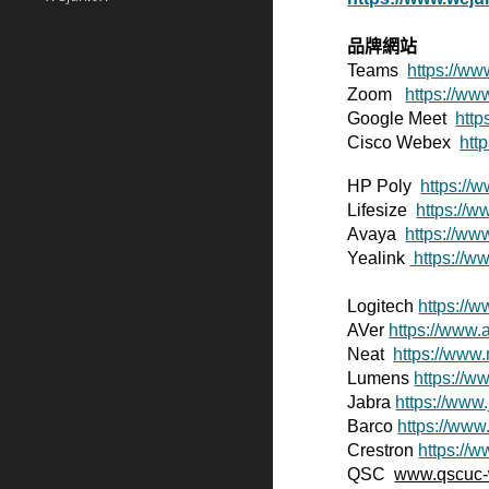
品牌網站
Teams
https://w
Zoom
https://ww
Google Meet
http
Cisco Webex
htt
HP Poly
https://
Lifesize
https://w
Avaya
https://ww
Yealink
https://w
Logitech
https://
AVer
https://www.
Neat
https://www
Lumens
https://
Jabra
https://www
Barco
https://www
Crestron
https://
QSC
www.qscuc-