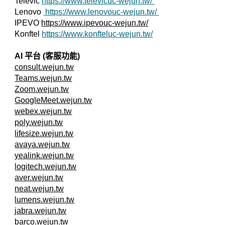
Televic
https://www.televicuc-wejun.tw/
Lenovo
https://www.lenovouc-wejun.tw/
IPEVO
https://www.ipevouc-wejun.tw/
Konftel
https://www.konfteluc-wejun.tw/
AI 平台 (客服功能)
consult.wejun.tw
Teams.wejun.tw
Zoom.wejun.tw
GoogleMeet.wejun.tw
webex.wejun.tw
poly.wejun.tw
lifesize.wejun.tw
avaya.wejun.tw
yealink.wejun.tw
logitech.wejun.tw
aver.wejun.tw
neat.wejun.tw
lumens.wejun.tw
jabra.wejun.tw
barco.wejun.tw