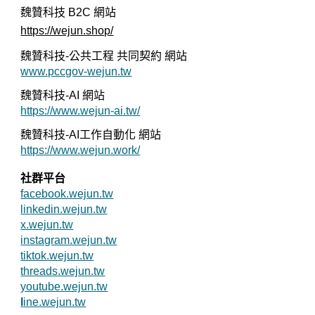
魏贊科技 B2C
網站
https://wejun.shop/
魏贊科技-公共工程 共同契約 網站
www.pccgov-wejun.tw
魏贊科技-AI 網站
https://www.wejun-ai.tw/
魏贊科技-AI工作自動化 網站
https://www.wejun.work/
社群平台
facebook.wejun.tw
linkedin.wejun.tw
x.wejun.tw
instagram.wejun.tw
tiktok.wejun.tw
threads.wejun.tw
youtube.wejun.tw
l
ine.wejun.tw