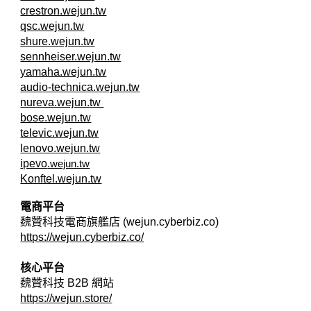
crestron.wejun.tw
qsc.wejun.tw
shure.wejun.tw
sennheiser.wejun.tw
yamaha.wejun.tw
audio-technica.wejun.tw
nureva.wejun.tw
bose.wejun.tw
televic.wejun.tw
lenovo.wejun.tw
ipevo
.wejun.tw
Konftel.wejun.tw
電商平台
魏贊科技電商旗艦店 (wejun.cyberbiz.co)
https://wejun.cyberbiz.co/
核心平台
魏贊科技 B2B
網站
https://wejun.store/