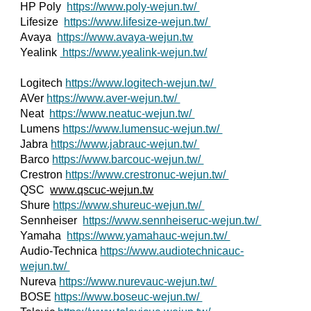
HP Poly
https://www.poly-wejun.tw/
Lifesize
https://www.lifesize-wejun.tw/
Avaya
https://www.avaya-wejun.tw
Yealink
https://www.yealink-wejun.tw/
Logitech
https://www.logitech-wejun.tw/
AVer
https://www.aver-wejun.tw/
Neat
https://www.neatuc-wejun.tw/
Lumens
https://www.lumensuc-wejun.tw/
Jabra
https://www.jabrauc-wejun.tw/
Barco
https://www.barcouc-wejun.tw/
Crestron
https://www.crestronuc-wejun.tw/
QSC
www.qscuc-wejun.tw
Shure
https://www.shureuc-wejun.tw/
Sennheiser
https://www.sennheiseruc-wejun.tw/
Yamaha
https://www.yamahauc-wejun.tw/
Audio-Technica
https://www.audiotechnicauc-
wejun.tw/
Nureva
https://www.nurevauc-wejun.tw/
BOSE
https://www.boseuc-wejun.tw/